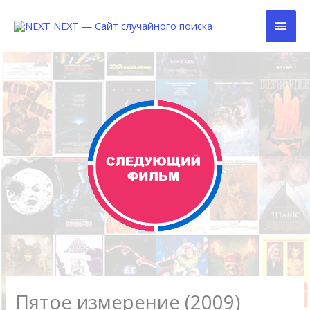
Перейти
Глав
к
содержимому
Мен
Пятое измерение (2009)