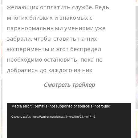
желающих отплатить службе. Ведь
многих близких и знакомых с
паранормальными умениями уже
забрали, чтобы ставить на них
эксперименты и этот беспредел
необходимо остановить, пока не
добрались до каждого из них.
Смотреть трейлер
Видеоплеер
Media error: Format(s) not supported or source(s) not found
Скачать файл: https://amirov.net/db/nextfilmorg/film/93.mp4?_=1