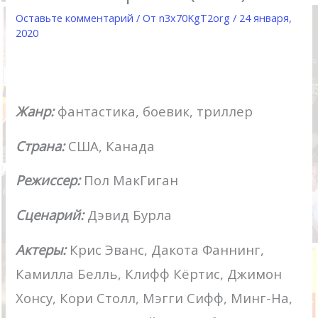
Оставьте комментарий
/ От
n3x70KgT2org
/
24 января,
2020
Жанр:
фантастика, боевик, триллер
Страна:
США, Канада
Режиссер:
Пол МакГиган
Сценарий:
Дэвид Бурла
Актеры:
Крис Эванс, Дакота Фаннинг,
Камилла Белль, Клифф Кёртис, Джимон
Хонсу, Кори Столл, Мэгги Сифф, Минг-На,