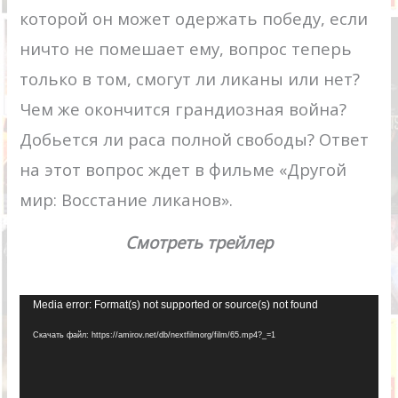
которой он может одержать победу, если
ничто не помешает ему, вопрос теперь
только в том, смогут ли ликаны или нет?
Чем же окончится грандиозная война?
Добьется ли раса полной свободы? Ответ
на этот вопрос ждет в фильме «Другой
мир: Восстание ликанов».
Смотреть трейлер
Видеоплеер
Media error: Format(s) not supported or source(s) not found
Скачать файл: https://amirov.net/db/nextfilmorg/film/65.mp4?_=1