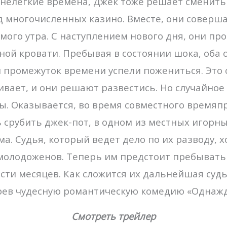
нелегкие времена, Джек тоже решает сменить 
д многочисленных казино. Вместе, они соверш
амого утра. С наступлением нового дня, они п
ой кровати. Пребывая в состоянии шока, оба
й промежуток времени успели пожениться. Это
аивает, и они решают развестись. Но случайное
ы. Оказывается, во время совместного время
 срубить джек-пот, в одном из местных игорны
ма. Судья, который ведет дело по их разводу, 
олодоженов. Теперь им предстоит пребывать 
ти месяцев. Как сложится их дальнейшая суд
рев чудесную романтическую комедию «Однажд
Смотреть трейлер