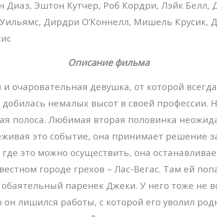
 Диаз, Эштон Кутчер, Роб Кордри, Лэйк Белл,
 Уильямс, Дирдри О’Коннелл, Мишель Крусик, 
кис
Описание фильма
 и очаровательная девушка, от которой всегда
 добилась немалых высот в своей профессии. Н
ая полоса. Любимая вторая половинка неожид
еживая это событие, она принимает решение з
, где это можно осуществить, она останавлива
вестном городе грехов – Лас-Вегас. Там ей поп
обаятельный паренек Джеки. У него тоже не вс
 он лишился работы, с которой его уволил род