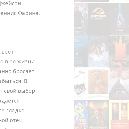
 Джейсон
Деннис Фарина,
 веет
о в ее жизни
анно бросает
абыться. В
ет свой выбор
адается
е гладко.
ной отец.