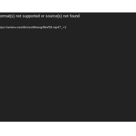
Видеоплеер
Format(s) not supported or source(s) not found
ps://amirov.net/db/nextfilmorg/film/58.mp4?_=1