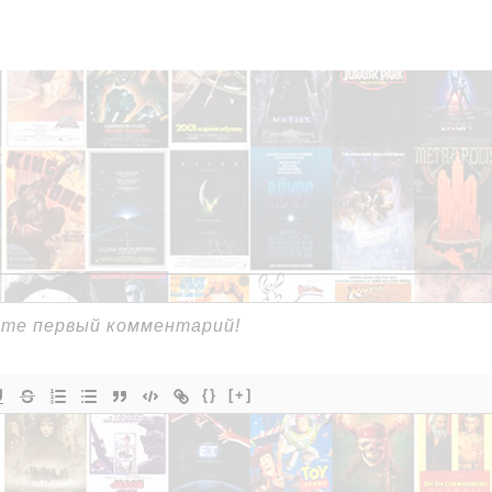
{}
[+]