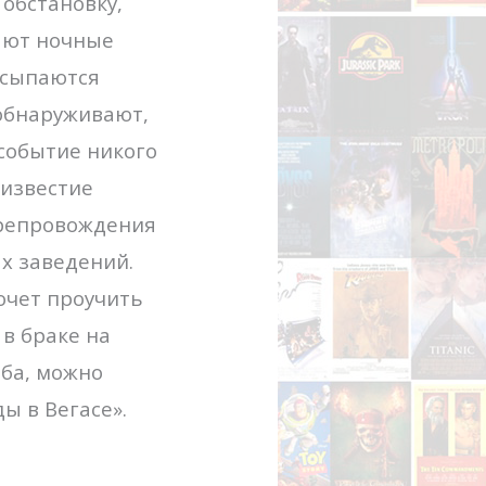
обстановку,
ают ночные
росыпаются
 обнаруживают,
 событие никого
 известие
препровождения
х заведений.
хочет проучить
в браке на
ьба, можно
ы в Вегасе».