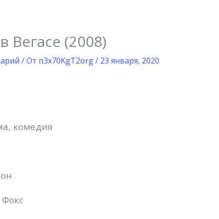
 Вегасе (2008)
тарий
/ От
n3x70KgT2org
/
23 января, 2020
а, комедия
Вон
 Фокс