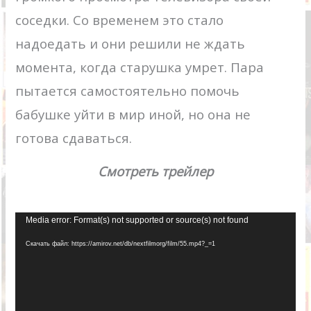
соседки. Со временем это стало
надоедать и они решили не ждать
момента, когда старушка умрет. Пара
пытается самостоятельно помочь
бабушке уйти в мир иной, но она не
готова сдаваться.
Смотреть трейлер
Видеоплеер
Media error: Format(s) not supported or source(s) not found
Скачать файл: https://amirov.net/db/nextfilmorg/film/55.mp4?_=1