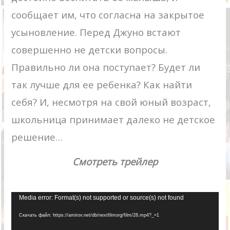
сообщает им, что согласна на закрытое
усыновление. Перед Джуно встают
совершенно не детски вопросы.
Правильно ли она поступает? Будет ли
так лучше для ее ребенка? Как найти
себя? И, несмотря на свой юный возраст,
школьница принимает далеко не детское
решение…
Смотреть трейлер
Видеоплеер
Media error: Format(s) not supported or source(s) not found
Скачать файл: https://amirov.net/db/nextfilmorg/film/28.mp4?_=1