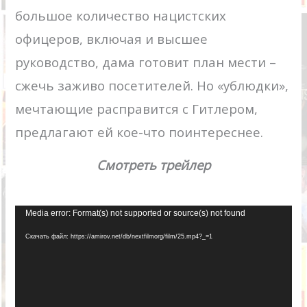
большое количество нацистских
офицеров, включая и высшее
руководство, дама готовит план мести –
сжечь заживо посетителей. Но «ублюдки»,
мечтающие расправится с Гитлером,
предлагают ей кое-что поинтереснее.
Смотреть трейлер
Видеоплеер
Media error: Format(s) not supported or source(s) not found
Скачать файл: https://amirov.net/db/nextfilmorg/film/25.mp4?_=1