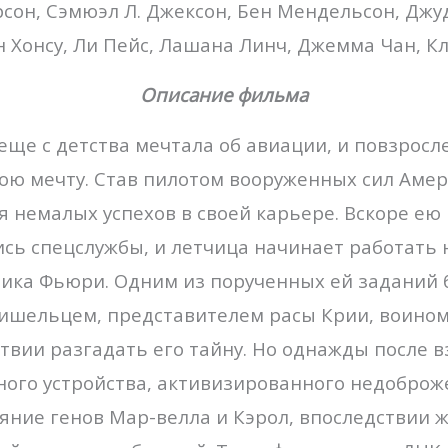
сон, Сэмюэл Л. Джексон, Бен Мендельсон, Джуд
 Хонсу, Ли Пейс, Лашана Линч, Джемма Чан, Кл
Описание фильма
еще с детства мечтала об авиации, и повзросл
ою мечту. Став пилотом вооруженных сил Аме
я немалых успехов в своей карьере. Вскоре ею
сь спецслужбы, и летчица начинает работать 
Ника Фьюри. Одним из порученных ей заданий
ишельцем, представителем расы Крии, воином
твии разгадать его тайну. Но однажды после 
ого устройства, активизированного недоброж
яние генов Мар-велла и Кэрол, впоследствии 