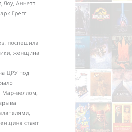
 Лоу, Аннетт
арк Грегг
ев, поспешила
рики, женщина
на ЦРУ под
 было
 Мар-веллом,
взрыва
елателями,
женщина стает