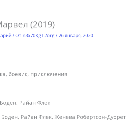
арвел (2019)
тарий
/ От
n3x70KgT2org
/
26 января, 2020
ка, боевик, приключения
Боден, Райан Флек
 Боден, Райан Флек, Женева Робертсон-Дуорет