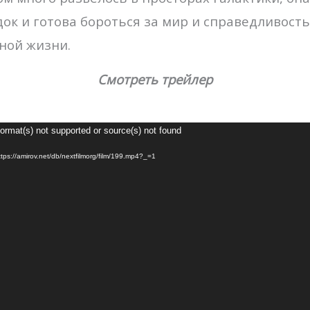
ок и готова бороться за мир и справедливость
ной жизни.
Смотреть трейлер
Видеоплеер
Format(s) not supported or source(s) not found
tps://amirov.net/db/nextfilmorg/film/199.mp4?_=1