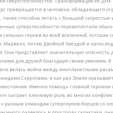
й сверхспособностей. Трансформация ее ДНК 
ерс превращается в человека, обладающего ог
 также способна летать с большой скоростью
енные суперспособности перевоплотили обычн
х сильных героев во всей вселенной, которая 
с Марвелл, потом Двойной Звездой и напослед
. Она представляет значительную опасность д
енима для друзей благодаря своим умениям. В 
овсю велась война между инопланетными раса
оидами Скруллами, и как раз Земля оказывает
тивостояния. Именно помощь главной героини
л» сыграет ключевую роль во многих конфлик
к разным командам супергероев-борцов со зл
м много развелось в просторах галактики, он