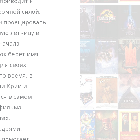
приводит к
ромной силой,
 и проецировать
ую летчицу в
сначала
ок берет имя
ля своих
то время, в
ми Крии и
ся в самом
 фильма
тах.
одеями,
а помогает