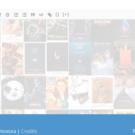
{}
[+]
 поиска
|
Credits