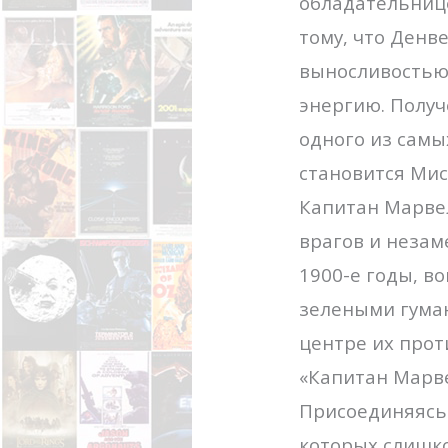
обладательнице
тому, что Денв
выносливостью,
энергию. Получ
одного из самы
становится Мис
Капитан Марвел
врагов и незам
1900-е годы, в
зелеными гуман
центре их про
«Капитан Марве
Присоединяясь 
которых слишко