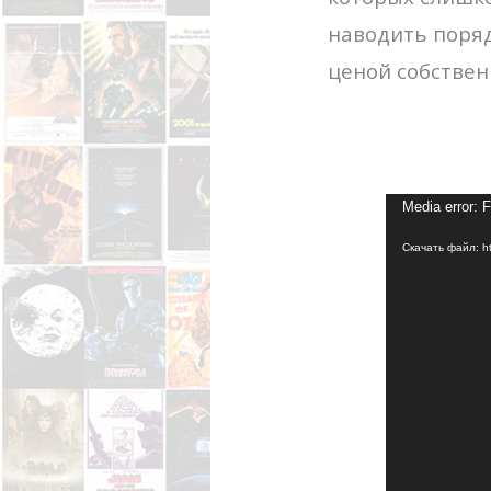
наводить поряд
ценой собствен
Media error: 
Скачать файл: ht