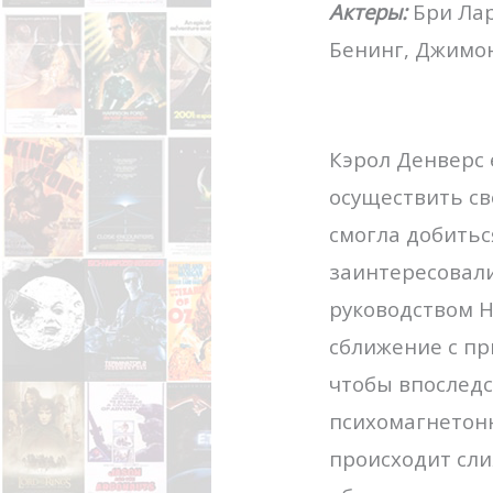
Актеры:
Бри Лар
Бенинг, Джимон
Кэрол Денверс 
осуществить св
смогла добитьс
заинтересовали
руководством 
сближение с пр
чтобы впоследс
психомагнетонн
происходит сли