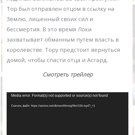
Тор был отправлен отцом в ссылку на
Землю, лишенный своих сил и
бессмертия. В это время Локи
захватывает обманным путем власть в
королевстве. Тору предстоит вернуться
домой, чтобы спасти отца и Асгард.
Смотреть трейлер
Видеоплеер
Media error: Format(s) not supported or source(s) not found
Скачать файл: https://amirov.net/db/nextfilmorg/film/154.mp4?_=1