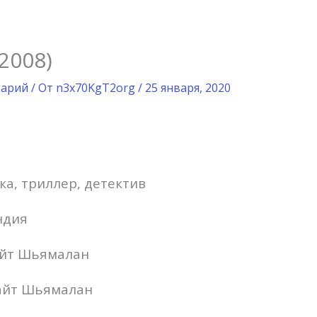
2008)
тарий
/ От
n3x70KgT2org
/
25 января, 2020
ка, триллер, детектив
ндия
айт Шьямалан
айт Шьямалан