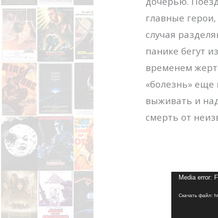
дочерью. Поездк
главные герои,
случая разделя
панике бегут из
временем жертв
«болезнь» еще 
выживать и над
смерть от неиз
Media error: 
Скачать файл: ht