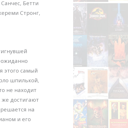
Санчес, Бетти
жереми Стронг,
тигнувшей
еожиданно
я этого самый
орло шпилькой,
то не находит
к же достигают
 решается на
ианом и его