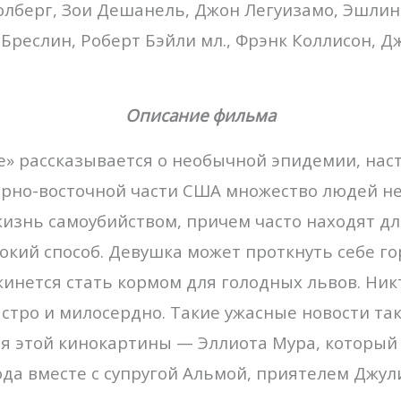
лберг, Зои Дешанель, Джон Легуизамо, Эшлин 
 Бреслин, Роберт Бэйли мл., Фрэнк Коллисон, Д
Описание фильма
» рассказывается о необычной эпидемии, нас
ерно-восточной части США множество людей н
изнь самоубийством, причем часто находят дл
окий способ. Девушка может проткнуть себе г
кинется стать кормом для голодных львов. Ник
стро и милосердно. Такие ужасные новости та
оя этой кинокартины — Эллиота Мура, который
ода вместе с супругой Альмой, приятелем Джул