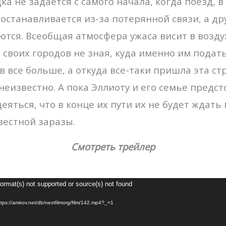
а не задается с самого начала, когда поезд, в
 останавливается из-за потерянной связи, а др
ются. Всеобщая атмосфера ужаса висит в возду
 своих городов не зная, куда именно им подать
 все больше, а откуда все-таки пришла эта с
неизвестно. А пока Эллиоту и его семье предс
еяться, что в конце их пути их не будет ждать
вестной заразы.
Смотреть трейлер
Видеоплеер
Format(s) not supported or source(s) not found
tps://amirov.net/db/nextfilmorg/film/142.mp4?_=1