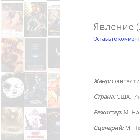
Явление (
Оставьте коммен
Жанр:
фантасти
Страна:
США, И
Режиссер:
М. Н
Сценарий:
М. Н