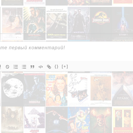
{}
[+]