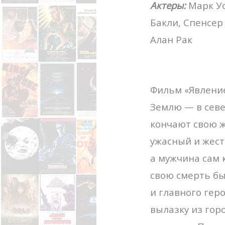
Актеры:
Марк Уо
Бакли, Спенсер
Алан Рак
Фильм «Явление
Землю — в сев
кончают свою ж
ужасный и жест
а мужчина сам 
свою смерть бы
и главного гер
вылазку из гор