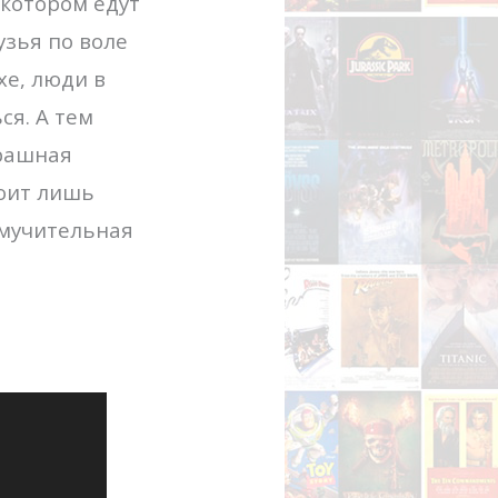
 котором едут
узья по воле
хе, люди в
ся. А тем
трашная
тоит лишь
 мучительная