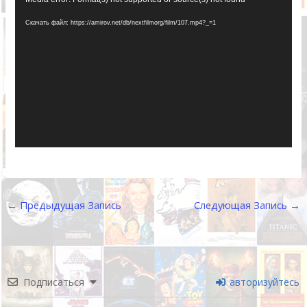
Скачать файл: https://amirov.net/db/nextfilmorg/film/107.mp4?_=1
←
Предыдущая Запись
Следующая Запись
→
Подписаться
авторизуйтесь