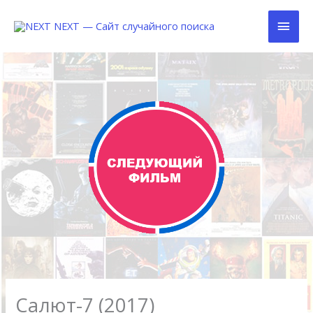
Перейти
Глав
к
содержимому
Мен
Салют-7 (2017)