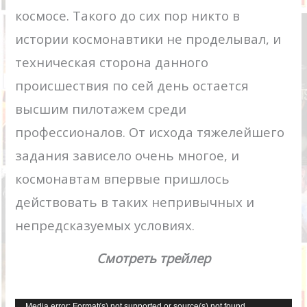
космосе. Такого до сих пор никто в
истории космонавтики не проделывал, и
техническая сторона данного
происшествия по сей день остается
высшим пилотажем среди
профессионалов. От исхода тяжелейшего
задания зависело очень многое, и
космонавтам впервые пришлось
действовать в таких непривычных и
непредсказуемых условиях.
Смотреть трейлер
Видеоплеер
Media error: Format(s) not supported or source(s) not found